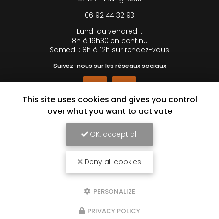
06 92 44 32 93
Lundi au vendredi :
8h à 16h30 en continu
Samedi : 8h à 12h sur rendez-vous
Suivez-nous sur les réseaux sociaux
This site uses cookies and gives you control
over what you want to activate
OK, accept all
Envoyez un message
Deny all cookies
Prénom
PERSONALIZE
Il reste
44
caractère(s)
PRIVACY POLICY