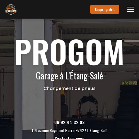
Aller
au
Rappel gratuit
contenu
principal
Garage à L'Étang-Salé
Changement de pneus
06 92 44 32 93
114 avenue Raymond Barre 97427 L'Étang-Salé
Contactez-nous