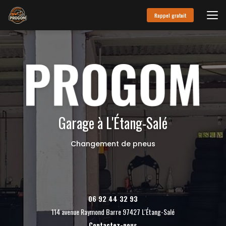
Aller
au
Rappel gratuit
contenu
principal
Garage à L'Étang-Salé
Changement de pneus
06 92 44 32 93
114 avenue Raymond Barre 97427 L'Étang-Salé
Contactez-nous