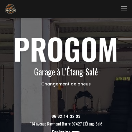
Aller
au
contenu
principal
Garage à L'Étang-Salé
Changement de pneus
06 92 44 32 93
114 avenue Raymond Barre 97427 L'Étang-Salé
Contactez-nous