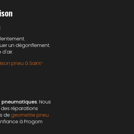
ison
:
 lentement.
uer un dégonflement.
 d'air.
ison pneu à Saint-
e
pneumatiques
. Nous
 des réparations
ns de
geometrie pneu
 confiance à Progom