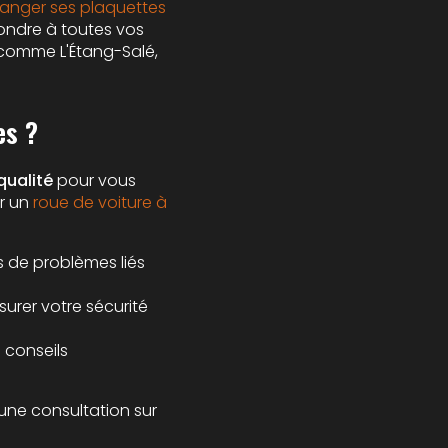
changer ses plaquettes
pondre à toutes vos
 comme L'Étang-Salé,
es ?
qualité
pour vous
ur un
roue de voiture à
s de problèmes liés
surer votre sécurité
s conseils
une consultation sur