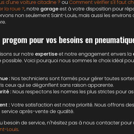
s d'une voiture citadine ?
ou
Comment vérifier s'il faut 
r la roue ?
, notre
garage
est à votre disposition pour ré
rvons non seulement Saint-Louis, mais aussi les environs
re.
r progom pour vos besoins en pneumatiqu
sons sur notre
expertise
et notre engagement envers la
vice possible. Voici pourquoi nous sommes le choix idéal po
nue :
Nos techniciens sont formés pour gérer toutes sorte
is ceux qui se dégonflent sans raison apparente.
ité :
Nous respectons les normes les plus strictes pour as
nt :
Votre satisfaction est notre priorité. Nous offrons de
 service après-vente de qualité.
u besoin de service, n'hésitez pas à nous contacter pour 
nt-Louis
.