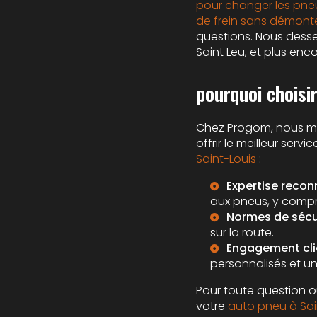
pour changer les pneu
de frein sans démonte
questions. Nous desse
Saint Leu, et plus enco
pourquoi choisi
Chez Progom, nous mi
offrir le meilleur ser
Saint-Louis
:
Expertise recon
aux pneus, y compr
Normes de sécur
sur la route.
Engagement clie
personnalisés et un
Pour toute question o
votre
auto pneu à Sai