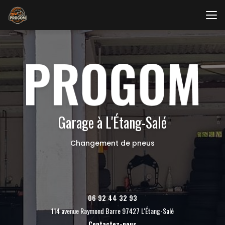
Aller
au
contenu
principal
Garage à L'Étang-Salé
Changement de pneus
06 92 44 32 93
114 avenue Raymond Barre 97427 L'Étang-Salé
Contactez-nous