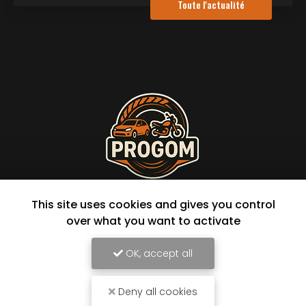
Toute l'actualité
Garage à L'Étang-Salé
This site uses cookies and gives you control
114 avenue Raymond Barre
over what you want to activate
97427 L'Étang-Salé
OK, accept all
06 92 44 32 93
Lundi au vendredi :
8h à 16h30 en continu
Deny all cookies
Samedi : 8h à 12h sur rendez-vous