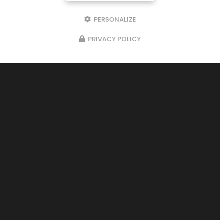
Suivez-nous sur les réseaux sociaux
PERSONALIZE
PRIVACY POLICY
Envoyez un message
Prénom
Il reste
44
caractère(s)
Nom
Il reste
44
caractère(s)
Email