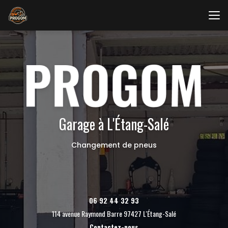
Aller
au
contenu
principal
Garage à L'Étang-Salé
Changement de pneus
06 92 44 32 93
114 avenue Raymond Barre 97427 L'Étang-Salé
Contactez-nous