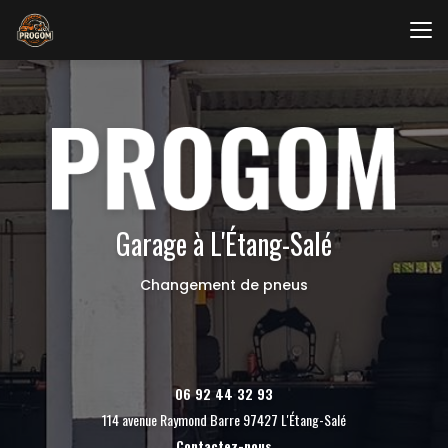
Aller
au
contenu
principal
Garage à L'Étang-Salé
Changement de pneus
06 92 44 32 93
114 avenue Raymond Barre 97427 L'Étang-Salé
Contactez-nous