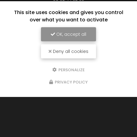
Lundi au vendredi :
This site uses cookies and gives you control
8h à 16h30 en continu
over what you want to activate
Samedi : 8h à 12h sur rendez-vous
Suivez-nous sur les réseaux sociaux
OK, accept all
Deny all cookies
PERSONALIZE
PRIVACY POLICY
Envoyez un message
Prénom
Il reste
44
caractère(s)
Nom