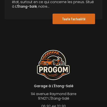
état, surtout en ce qui concerne les pneus. Situé
à
L'Étang-Salé
, notre…
Toute l'actualité
Garage à L'Étang-Salé
114 avenue Raymond Barre
97427 L'Étang-Salé
06 92 44 32 93