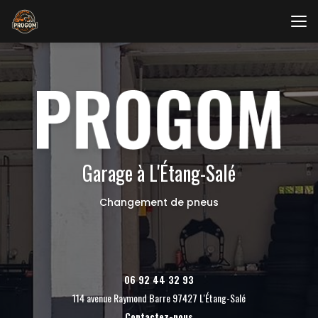
Aller
au
contenu
principal
Garage à L'Étang-Salé
Changement de pneus
06 92 44 32 93
114 avenue Raymond Barre 97427 L'Étang-Salé
Contactez-nous