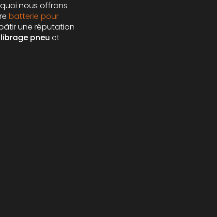
rquoi nous offrons
tre
batterie pour
bâtir une réputation
ilibrage pneu
et