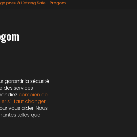
age pneu à L'etang Sale - Progom
rogom
r garantir la sécurité
 des services
emandiez
combien de
er s'il faut changer
pour vous aider. Nous
nantes telles que