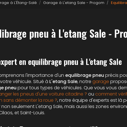
rage à L'Étang-Salé
Garage à L'etang Sale - Progom
Equilibr
librage pneu à L'etang Sale - P
xpert en equilibrage pneu à L'etang Sale
comprenons l'importance d'un
equilibrage pneu
précis pou
votre véhicule. Situé à
L'etang Sale
, notre
garage
propose
ge pneu
pour tous types de véhicules. Que vous vous d
anger les pneus d'une voiture citadine ?
ou
comment vérifi
in sans démonter la roue ?
, notre équipe d'experts est là 
r non seulement L'etang Sale, mais aussi les zones environ
Cilaos, et Saint-Louis.