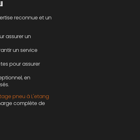
u
pertise reconnue et un
ur assurer un
ntir un service
ctes pour assurer
eptionnel, en
sés.
age pneu à L'etang
 charge complète de