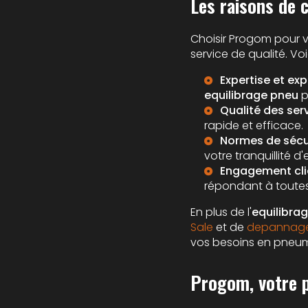
Les raisons de 
Choisir Progom pour 
service de qualité. Vo
Expertise et exp
equilibrage pneu
p
Qualité des serv
rapide et efficace.
Normes de sécur
votre tranquillité d'e
Engagement clie
répondant à toutes
En plus de l'
equilibra
Sale
et de
depannage 
vos besoins en pneum
Progom, votre p