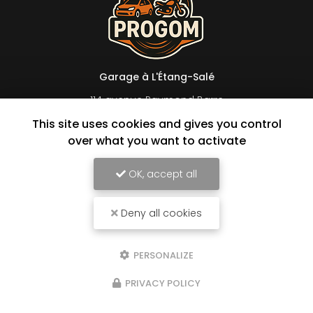
Garage à L'Étang-Salé
114 avenue Raymond Barre
97427 L'Étang-Salé
This site uses cookies and gives you control
06 92 44 32 93
over what you want to activate
Lundi au vendredi :
8h à 16h30 en continu
OK, accept all
Samedi : 8h à 12h sur rendez-vous
Suivez-nous sur les réseaux sociaux
Deny all cookies
PERSONALIZE
PRIVACY POLICY