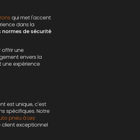
rons
qui met l'accent
rience dans la
s
normes de sécurité
offrir une
agement envers la
it une expérience
nt est unique, c'est
s spécifiques. Notre
uto pneu à Les
 client exceptionnel