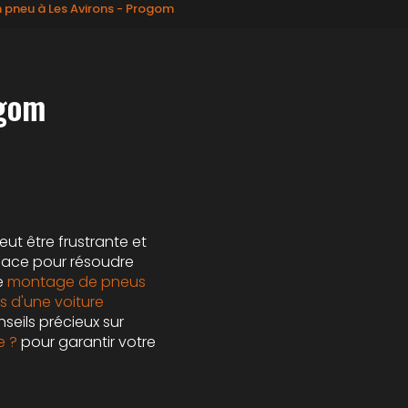
 pneu à Les Avirons - Progom
ogom
ut être frustrante et
icace pour résoudre
e
montage de pneus
s d'une voiture
seils précieux sur
e ?
pour garantir votre