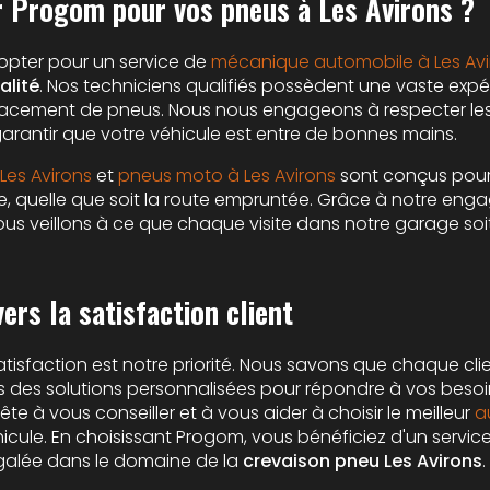
r Progom pour vos pneus à Les Avirons ?
t opter pour un service de
mécanique automobile à Les Avi
alité
. Nos techniciens qualifiés possèdent une vaste expé
placement de pneus. Nous nous engageons à respecter le
 garantir que votre véhicule est entre de bonnes mains.
Les Avirons
et
pneus moto à Les Avirons
sont conçus pour 
, quelle que soit la route empruntée. Grâce à notre eng
nous veillons à ce que chaque visite dans notre garage so
rs la satisfaction client
isfaction est notre priorité. Nous savons que chaque clie
 des solutions personnalisées pour répondre à vos besoin
ête à vous conseiller et à vous aider à choisir le meilleur
a
icule. En choisissant Progom, vous bénéficiez d'un service
égalée dans le domaine de la
crevaison pneu Les Avirons
.