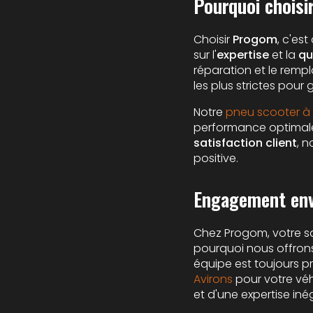
Pourquoi choisi
Choisir
Progom
, c'es
sur l'
expertise
et la
qu
réparation et le rem
les plus strictes pour
Notre
pneu scooter à 
performance optimale
satisfaction client
, 
positive.
Engagement enve
Chez Progom, votre sat
pourquoi nous offrons
équipe est toujours pr
Avirons
pour votre véh
et d'une expertise in