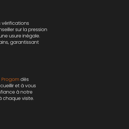
vérifications
eiller sur la pression
une usure inégale.
ins, garantissant
z
Progom
dès
ueillir et à vous
nfiance à notre
à chaque visite.