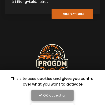
à
L'Étang-Salé
, notre…
Toute l'actualité
This site uses cookies and gives you control
Garage à L'Étang-Salé
over what you want to activate
114 avenue Raymond Barre
97427 L'Étang-Salé
OK, accept all
06 92 44 32 93