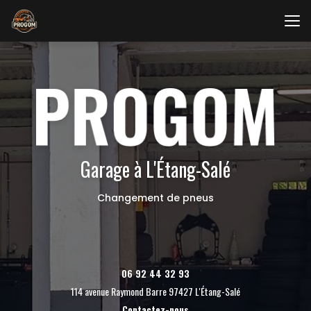
Aller
au
contenu
principal
Garage à L'Étang-Salé
Changement de pneus
06 92 44 32 93
114 avenue Raymond Barre 97427 L'Étang-Salé
Contactez-nous