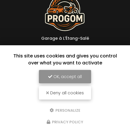
Garage à L'Étang-Salé
114 avenue Raymond Barre
97427 L'Étang-Salé
This site uses cookies and gives you control
over what you want to activate
06 92 44 32 93
Lundi au vendredi :
OK, accept all
8h à 16h30 en continu
Samedi : 8h à 12h sur rendez-vous
Deny all cookies
Suivez-nous sur les réseaux sociaux
PERSONALIZE
PRIVACY POLICY