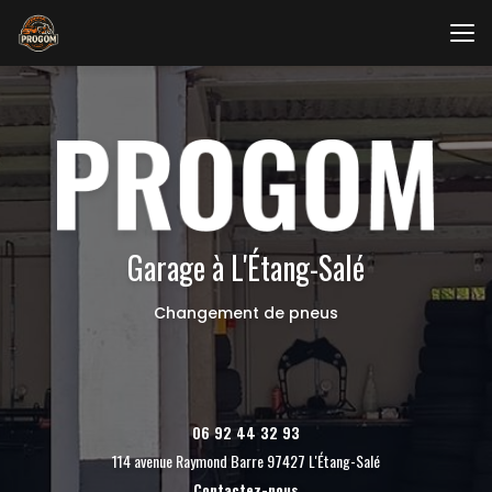
Aller
au
contenu
principal
Garage à L'Étang-Salé
Changement de pneus
06 92 44 32 93
114 avenue Raymond Barre 97427 L'Étang-Salé
Contactez-nous