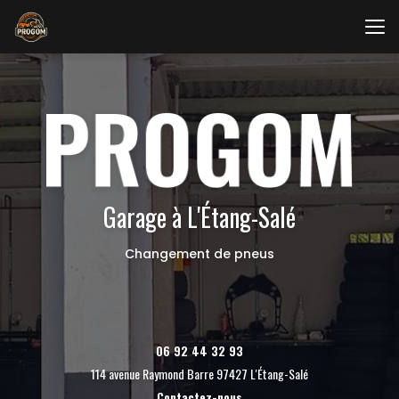
Aller
au
contenu
principal
Garage à L'Étang-Salé
Changement de pneus
06 92 44 32 93
114 avenue Raymond Barre 97427 L'Étang-Salé
Contactez-nous