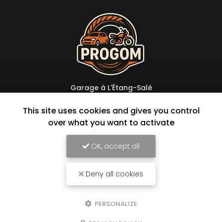
Garage à L'Étang-Salé
114 avenue Raymond Barre
This site uses cookies and gives you control
97427 L'Étang-Salé
over what you want to activate
06 92 44 32 93
Lundi au vendredi :
OK, accept all
8h à 16h30 en continu
Samedi : 8h à 12h sur rendez-vous
Deny all cookies
Suivez-nous sur les réseaux sociaux
PERSONALIZE