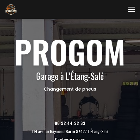
Aller
au
contenu
principal
Garage à L'Étang-Salé
Changement de pneus
06 92 44 32 93
114 avenue Raymond Barre 97427 L'Étang-Salé
Contactez-nous