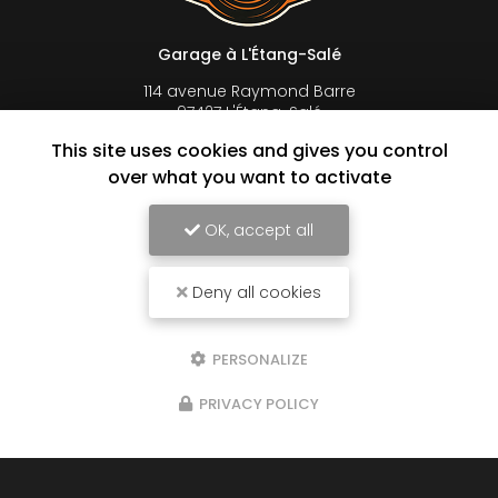
Garage à L'Étang-Salé
114 avenue Raymond Barre
97427 L'Étang-Salé
This site uses cookies and gives you control
06 92 44 32 93
over what you want to activate
Lundi au vendredi :
8h à 16h30 en continu
Samedi : 8h à 12h sur rendez-vous
OK, accept all
Suivez-nous sur les réseaux sociaux
Deny all cookies
PERSONALIZE
PRIVACY POLICY
Envoyez un message