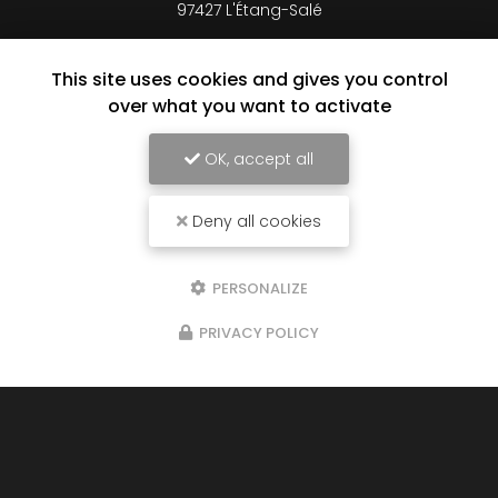
97427 L'Étang-Salé
06 92 44 32 93
This site uses cookies and gives you control
Lundi au vendredi :
8h à 16h30 en continu
over what you want to activate
Samedi : 8h à 12h sur rendez-vous
OK, accept all
Suivez-nous sur les réseaux sociaux
Deny all cookies
PERSONALIZE
PRIVACY POLICY
Envoyez un message
Prénom
Il reste
44
caractère(s)