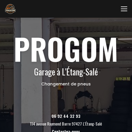
Aller
au
contenu
principal
Garage à L'Étang-Salé
Changement de pneus
06 92 44 32 93
114 avenue Raymond Barre 97427 L'Étang-Salé
Contactez-nous