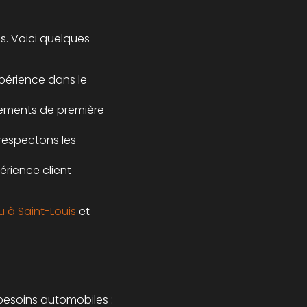
es. Voici quelques
périence dans le
pements de première
 respectons les
rience client
u à Saint-Louis
et
esoins automobiles :