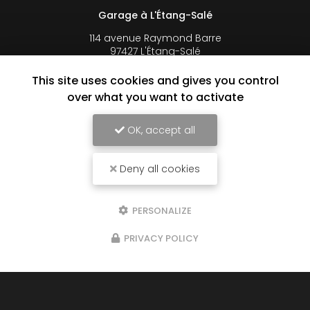
Garage à L'Étang-Salé
114 avenue Raymond Barre
97427 L'Étang-Salé
06 92 44 32 93
This site uses cookies and gives you control
over what you want to activate
Lundi au vendredi :
8h à 16h30 en continu
Samedi : 8h à 12h sur rendez-vous
OK, accept all
Suivez-nous sur les réseaux sociaux
Deny all cookies
PERSONALIZE
PRIVACY POLICY
Envoyez un message
Prénom