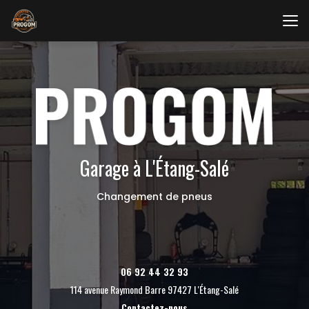
Aller
au
contenu
principal
Garage à L'Étang-Salé
Changement de pneus
06 92 44 32 93
114 avenue Raymond Barre 97427 L'Étang-Salé
Contactez-nous