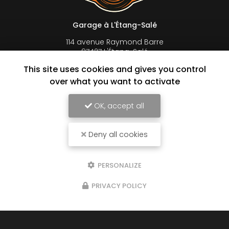
Garage à L'Étang-Salé
114 avenue Raymond Barre
97427 L'Étang-Salé
This site uses cookies and gives you control
06 92 44 32 93
over what you want to activate
Lundi au vendredi :
8h à 16h30 en continu
Samedi : 8h à 12h sur rendez-vous
OK, accept all
Suivez-nous sur les réseaux sociaux
Deny all cookies
PERSONALIZE
PRIVACY POLICY
Envoyez un message