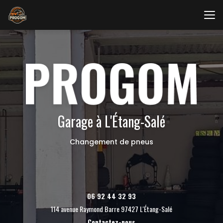
Aller
au
contenu
principal
Garage à L'Étang-Salé
Changement de pneus
06 92 44 32 93
114 avenue Raymond Barre 97427 L'Étang-Salé
Contactez-nous