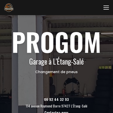
Aller
au
contenu
principal
Garage à L'Étang-Salé
Changement de pneus
06 92 44 32 93
114 avenue Raymond Barre 97427 L'Étang-Salé
Contactez-nous