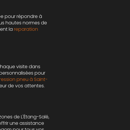
mée pour répondre à
plus hautes normes de
ment la
reparation
chaque visite dans
 personnalisées pour
ression pneu à Saint-
teur de vos attentes.
zones de L'Étang-Salé,
frir une assistance
Progom pour tous vos