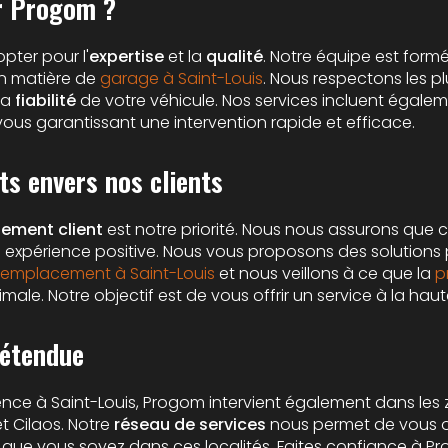
ir Progom ?
pter pour l'
expertise
et la
qualité
. Notre équipe est for
en matière de
garage à Saint-Louis
. Nous respectons les 
la
fiabilité
de votre véhicule. Nos services incluent égale
 vous garantissant une intervention rapide et efficace.
s envers nos clients
ement client
est notre priorité. Nous nous assurons que 
 expérience positive. Nous vous proposons des solutions
remplacement à Saint-Louis
et nous veillons à ce que la
p
imale. Notre objectif est de vous offrir un service à la hau
 étendue
ence à Saint-Louis, Progom intervient également dans les 
et Cilaos. Notre
réseau de services
nous permet de vous of
ù que vous soyez dans ces localités. Faites confiance à 